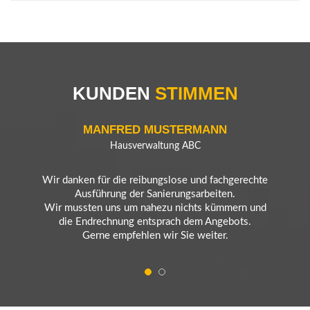
Lorem ipsum dolor sit amet, consectetur adipisicing
elit, sed do eiusmod tempor incididunt ut labore et
dolore magna aliqua.
Aenean dignissim pellentesque felis. Morbi in sem
KUNDEN
STIMMEN
quis dui placerat ornare. Pellentesque odio nisi,
euismod in, pharetra a,
ultricies in, diam. Sed arcu. Cras consequat.
MANFRED MUSTERMANN
Hausverwaltung ABC
Wir danken für die reibungslose und fachgerechte
Ausführung der Sanierungsarbeiten.
Wir mussten uns um nahezu nichts kümmern und
die Endrechnung entsprach dem Angebots.
Gerne empfehlen wir Sie weiter.
SUSI SONNENSCHEIN
Eigenheimbesitzerin
Lorem ipsum dolor sit amet, consectetur adipisicing