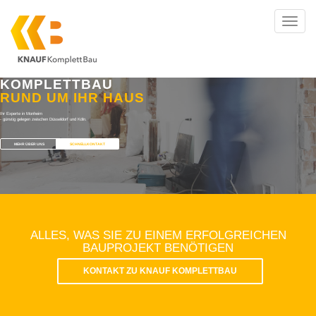
Toggl
navig
KOMPLETTBAU
RUND UM IHR HAUS
Ihr Experte in Monheim
- günstig gelegen zwischen Düsseldorf und Köln.
MEHR ÜBER UNS
SCHNELLKONTAKT
ALLES, WAS SIE ZU EINEM ERFOLGREICHEN
BAUPROJEKT BENÖTIGEN
KONTAKT ZU KNAUF KOMPLETTBAU