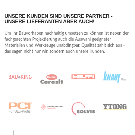
elit, sed do eiusmod tempor incididunt ut labore et
dolore magna aliqua.
Aenean dignissim pellentesque felis. Morbi in sem
UNSERE KUNDEN SIND UNSERE PARTNER -
quis dui placerat ornare. Pellentesque odio nisi,
UNSERE LIEFERANTEN ABER AUCH!
euismod in, pharetra a,
ultricies in, diam. Sed arcu. Cras consequat.
Um Ihr Bauvorhaben nachhaltig umsetzen zu können ist neben der
MANFRED MUSTERMANN
fachgerechten Projektierung auch die Auswahl geeigneter
Hausverwaltung ABC
Materialien und Werkzeuge unabdingbar. Qualität zahlt sich aus -
das sagen nicht nur wir, sondern auch unsere Kunden.
Wir danken für die reibungslose und fachgerechte
Ausführung der Sanierungsarbeiten.
Wir mussten uns um nahezu nichts kümmern und
die Endrechnung entsprach dem Angebots.
Gerne empfehlen wir Sie weiter.